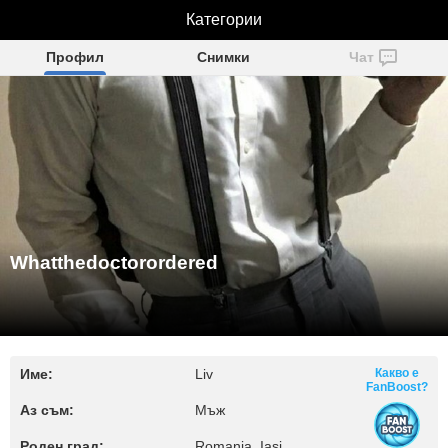
Whatthedoctorordered
Категории
Профил
Снимки
Чат
Whatthedoctorordered
Име:
Liv
Какво е
FanBoost?
Аз съм:
Мъж
Роден град:
Romania, Iasi