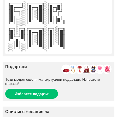
╓────╖░╓─────╖░╓────╖
║█╓──╜░║█╓─╖█║░║█╓╖█║
║█╙─╖░░║█║░║█║░║█╙╜╓╜
║█╓─╜░░║█║░║█║░║█╓╖╙╖
║█║░░░░║█╙─╜█║░║█║║█╙╖
╙─╜░░░░╙─────╜░╙─╜╙──╜
╓─╖░╓─╖╓─────╖░╓─╖░╓─╖
║█║░║█║║█╓─╖█║░║█║░║█║
║█╙─╜█║║█║░║█║░║█║░║█║
╙─╖█╓─╜║█║░║█║░║█║░║█║
░░║█║░░║█╙─╜█║░║█╙─╜█║
░░╙─╜░░╙─────╜░╙─────╜
Подаръци
Този модел още няма виртуални подаръци. Изпратете
първия!
Изберете подарък
Списък с желания на