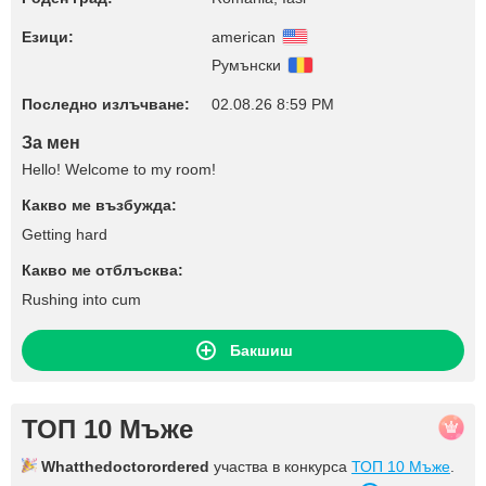
Езици:
american
Румънски
Последно излъчване:
02.08.26 8:59 PM
За мен
Hello! Welcome to my room!
Какво ме възбужда:
Getting hard
Какво ме отблъсква:
Rushing into cum
Бакшиш
ТОП 10 Мъже
Whatthedoctorordered
участва в конкурса
ТОП 10 Мъже
.