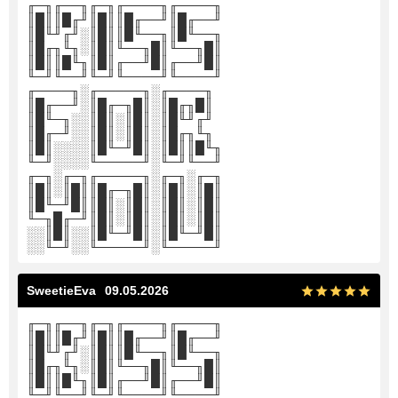
╓─╖╓──╖╓─╖╓────╖╓────╖
║█║║█╓╜║█║║█╓──╜║█╓──╜
║█╙╜╓╜░║█║║█╙──╖║█╙──╖
║█╓╖╙╖░║█║╙──╖█║╙──╖█║
║█║║█╙╖║█║╓──╜█║╓──╜█║
╙─╜╙──╜╙─╜╙────╜╙────╜
╓────╖░╓─────╖░╓────╖
║█╓──╜░║█╓─╖█║░║█╓╖█║
║█╙─╖░░║█║░║█║░║█╙╜╓╜
║█╓─╜░░║█║░║█║░║█╓╖╙╖
║█║░░░░║█╙─╜█║░║█║║█╙╖
╙─╜░░░░╙─────╜░╙─╜╙──╜
╓─╖░╓─╖╓─────╖░╓─╖░╓─╖
║█║░║█║║█╓─╖█║░║█║░║█║
║█╙─╜█║║█║░║█║░║█║░║█║
╙─╖█╓─╜║█║░║█║░║█║░║█║
░░║█║░░║█╙─╜█║░║█╙─╜█║
░░╙─╜░░╙─────╜░╙─────╜
SweetieEva
09.05.2026
╓─╖╓──╖╓─╖╓────╖╓────╖
║█║║█╓╜║█║║█╓──╜║█╓──╜
║█╙╜╓╜░║█║║█╙──╖║█╙──╖
║█╓╖╙╖░║█║╙──╖█║╙──╖█║
║█║║█╙╖║█║╓──╜█║╓──╜█║
╙─╜╙──╜╙─╜╙────╜╙────╜