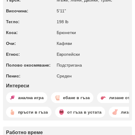
Търся:
Мъже, Жени, Двойки, Транс
Височина:
5'11"
Тегло:
198 lb
Коса:
Брюнетки
Очи:
Кафяви
Етнос:
Европейски
Полово окосмяване:
Подстригана
Пенис:
Среден
Интереси
анална игра
ебане в гъза
лизане отза
пръсти в гъза
от гъза в устата
лизане
Работно време