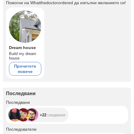
Помогни на
Whatthedoctorordered
да изпълни желанието си!
Dream house
Build my dream
house
Прочетете
повече
Последвани
+22
Последвани
+22
следвания
+13
Последователи