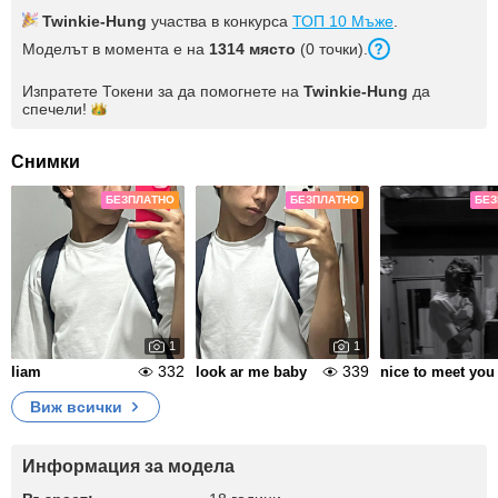
Twinkie-Hung
участва в конкурса
ТОП 10 Мъже
.
Моделът в момента е на
1314 място
(0 точки).
Изпратете Токени за да помогнете на
Twinkie-Hung
да
спечели!
Снимки
БЕЗПЛАТНО
БЕЗПЛАТНО
БЕЗ
1
1
332
339
liam
look ar me baby
nice to meet you
Виж всички
Информация за модела