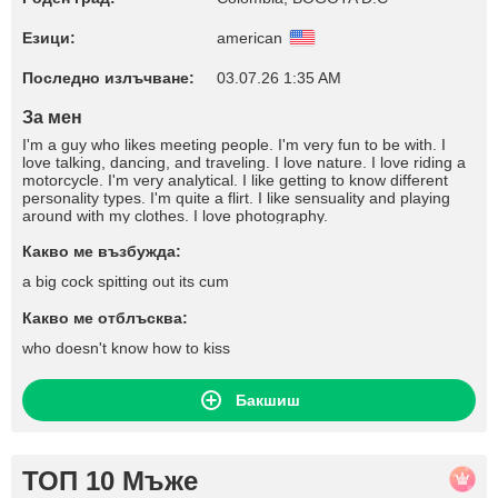
Езици:
american
Последно излъчване:
03.07.26 1:35 AM
За мен
I'm a guy who likes meeting people. I'm very fun to be with. I
love talking, dancing, and traveling. I love nature. I love riding a
motorcycle. I'm very analytical. I like getting to know different
personality types. I'm quite a flirt. I like sensuality and playing
around with my clothes. I love photography.
Какво ме възбужда:
a big cock spitting out its cum
Какво ме отблъсква:
who doesn't know how to kiss
Бакшиш
ТОП 10 Мъже