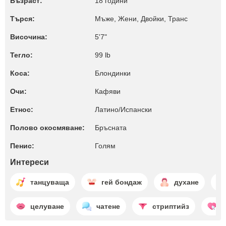
Възраст:
18 години
Търся:
Мъже, Жени, Двойки, Транс
Височина:
5'7"
Тегло:
99 lb
Коса:
Блондинки
Очи:
Кафяви
Етнос:
Латино/Испански
Полово окосмяване:
Бръсната
Пенис:
Голям
Интереси
танцуваща
гей бондаж
духане
целуване
чатене
стриптийз
н