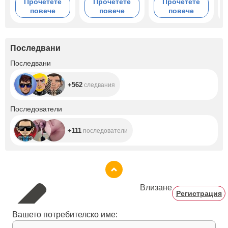
Прочетете
Прочетете
Прочетете
повече
повече
повече
Последвани
+562
Последвани
+562
следвания
+111
Последователи
+111
последователи
Влизане
Регистрация
Вашето потребителско име: