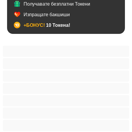
Получавате безплатни Токени
Изпращате бакшиши
+БОНУС!
10 Токена!
BDSM
Азиатки
Анален
Арабки
Бабички
Бели Момичета
Блондинки