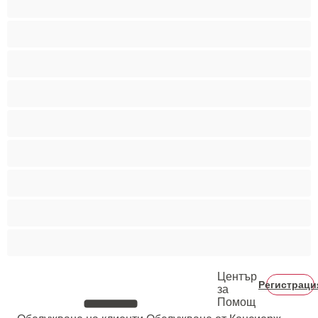
Най-добри за личен чат
Порно звезди
Пушещи жени
Средни гърди
Тийнейджъри 18+
Фетиш
Цветнокожи
Червенокоси
Център
Регистраци
за
Помощ