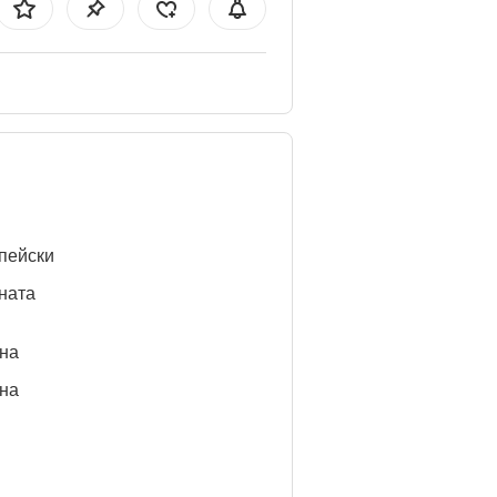
пейски
ната
нa
нa