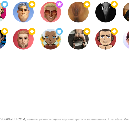
и
SEGPAYEU.COM
, нашите упълномощени администратори на плащания. This site is Ma