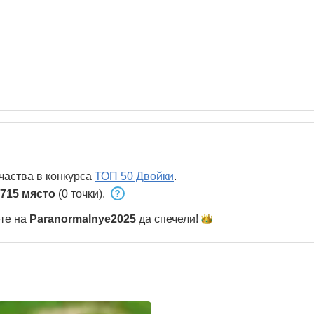
частва в конкурса
ТОП 50 Двойки
.
715 място
(0 точки).
ете на
Paranormalnye2025
да
спечели!