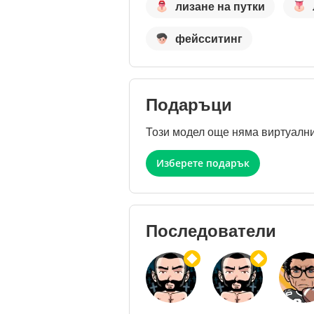
лизане на путки
фейсситинг
Подаръци
Този модел още няма виртуални
Изберете подарък
Последователи