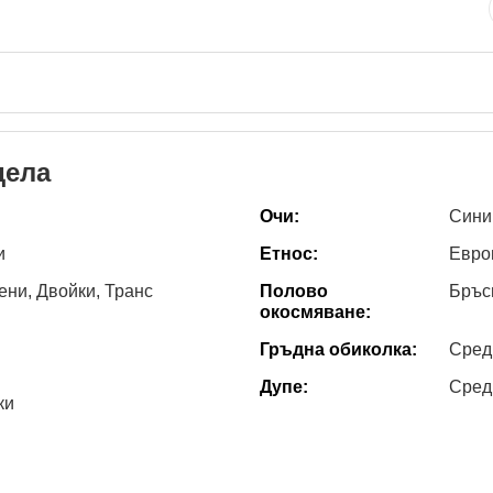
дела
Очи:
Сини
и
Етнос:
Евро
ни, Двойки, Транс
Полово
Бръс
окосмяване:
Гръдна обиколка:
Сред
Дупе:
Сред
ки