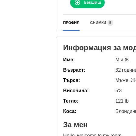
Бакшиш
ПРОФИЛ
СНИМКИ
5
Информация за мо
Име:
М и Ж
Възраст:
32 годин
Търся:
Мъже, Же
Височина:
5'3"
Тегло:
121 lb
Коса:
Блондин
За мен
Hello, welcome to my room!