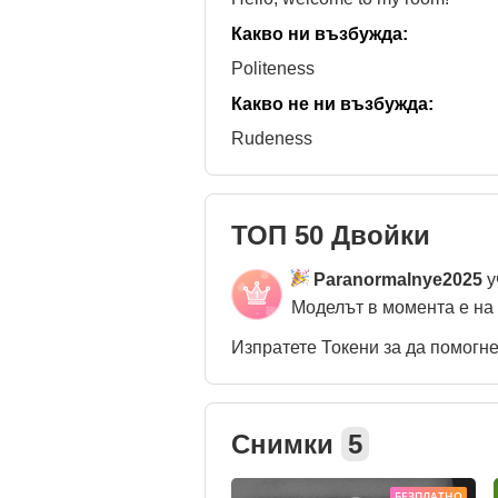
Какво ни възбужда:
Politeness
Какво не ни възбужда:
Rudeness
ТОП 50 Двойки
Paranormalnye2025
у
Моделът в момента е на
Изпратете Токени за да помогн
Снимки
5
БЕЗПЛАТНО