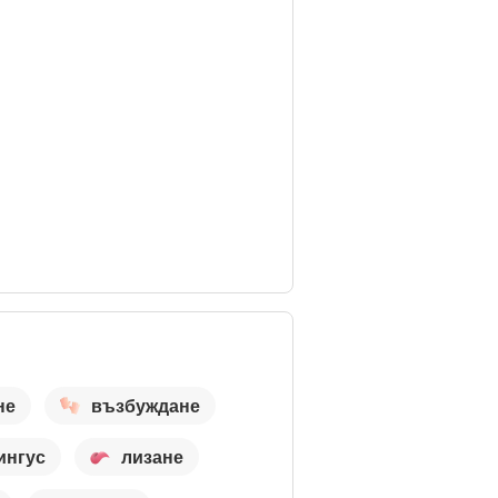
не
възбуждане
ингус
лизане