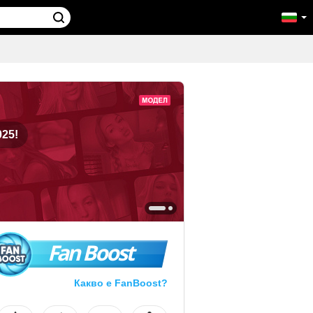
25!
Fan Boost
Какво е FanBoost?