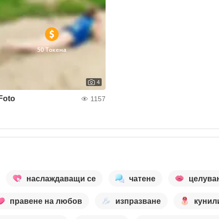
50 Токена
4
Foto
1157
наслаждаващи се
чатене
целува
правене на любов
изпразване
кунил