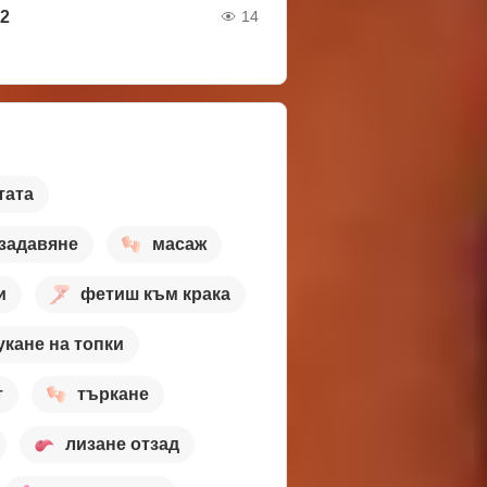
b2
14
тата
задавяне
масаж
и
фетиш към крака
укане на топки
т
търкане
лизане отзад