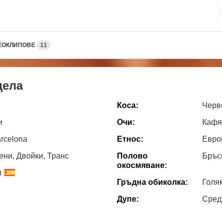
ЕОКЛИПОВЕ
11
дела
Коса:
Черв
и
Очи:
Кафя
arcelona
Етнос:
Евро
ни, Двойки, Транс
Полово
Бръс
окосмяване:
и
Гръдна обиколка:
Голя
Дупе:
Сред