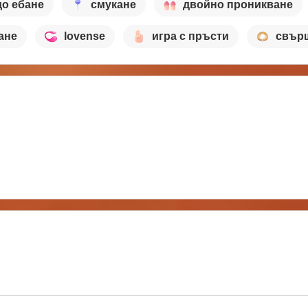
о ебане
смукане
двойно проникване
ане
lovense
игра с пръсти
свър