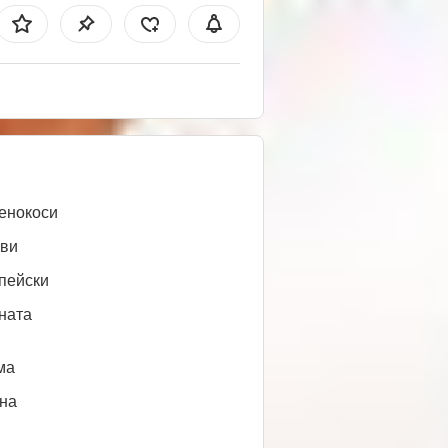
енокоси
ви
пейски
ната
ма
нa