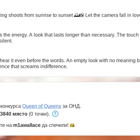
ng shoots from sunrise to sunset 🌅📸 Let the camera fall in lov
it's the energy. A look that lasts longer than necessary. The touc
ilent.
an hear it even before the words. An empty look with no meaning 
ence that screams indifference.
 конкурса
Queen of Queens
за ОНД.
3840 място
(0 точки).
ете на
m1awallace
да
спечели!