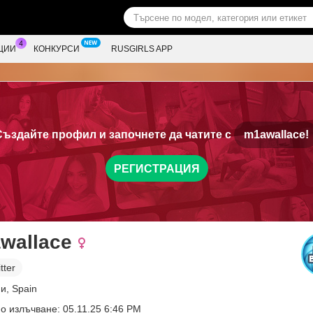
ЦИИ
КОНКУРСИ
RUSGIRLS APP
Създайте профил и започнете да чатите с
m1awallace!
РЕГИСТРАЦИЯ
wallace
tter
и, Spain
о излъчване: 05.11.25 6:46 PM