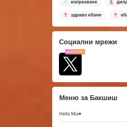
изпразване
дилд
здраво ебане
еб
Социални мрежи
БЕЗПЛАТНО
Меню за Бакшиш
Hello Mia♥