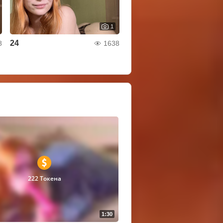
1
24
8
1638
222 Токена
1:30