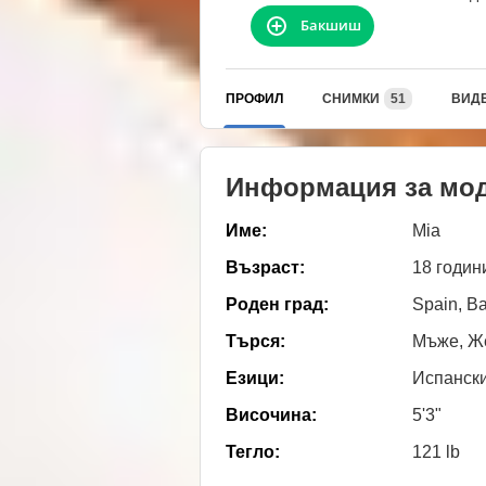
Бакшиш
ПРОФИЛ
СНИМКИ
51
ВИД
Информация за мо
Име:
Mia
Възраст:
18 годин
Роден град:
Spain, B
Търся:
Мъже, Же
Езици:
Испанск
Височина:
5'3"
Тегло:
121 lb