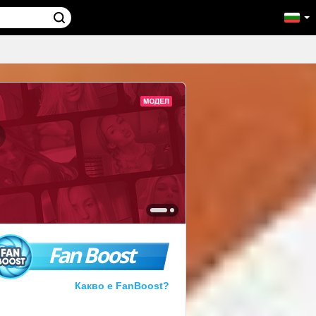
Fan Boost
Какво е FanBoost?