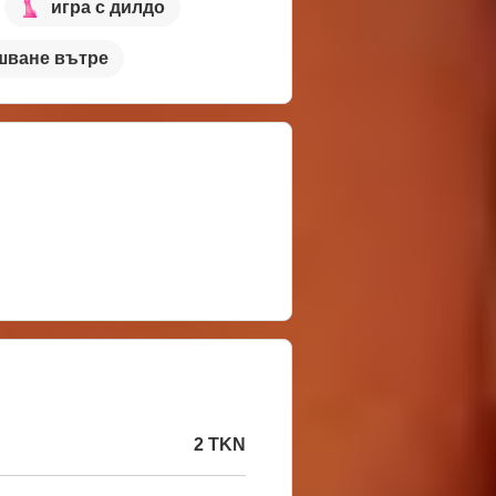
игра с дилдо
шване вътре
2 TKN