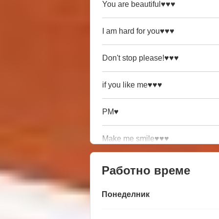
You are beautiful♥♥♥
I am hard for you♥♥♥
Don't stop please!♥♥♥
if you like me♥♥♥
PM♥
Make me smile♥♥♥
Работно време
Понеделник