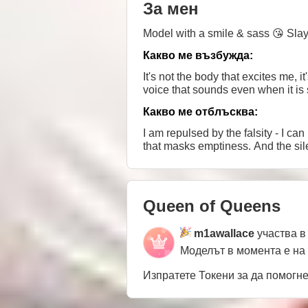
За мен
Model with a smile & sass 😘 Slayi
Какво ме възбужда:
It's not the body that excites me, 
voice that sounds even when it is s
Какво ме отблъсква:
I am repulsed by the falsity - I c
that masks emptiness. And the sil
Queen of Queens
m1awallace
участва в
Моделът в момента е на
Изпратете Токени за да помогн