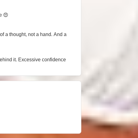
e 😍
h of a thought, not a hand. And a
behind it. Excessive confidence