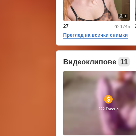
1
27
1745
Преглед на всички снимки
Видеоклипове
11
222 Токена