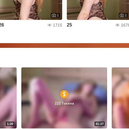
1
1
26
25
1715
167
222 Токена
1:20
41:37