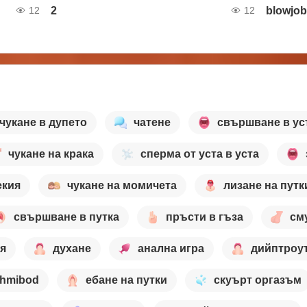
2
blowjo
12
12
чукане в дупето
чатене
свършване в ус
чукане на крака
сперма от уста в уста
екия
чукане на момичета
лизане на путк
свършване в путка
пръсти в гъза
см
я
духане
анална игра
дийптроу
hmibod
ебане на путки
скуърт оргазъм