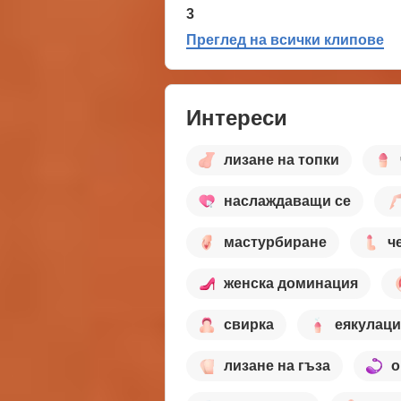
3
Преглед на всички клипове
Интереси
лизане на топки
наслаждаващи се
мастурбиране
ч
женска доминация
свирка
еякулаци
лизане на гъза
o