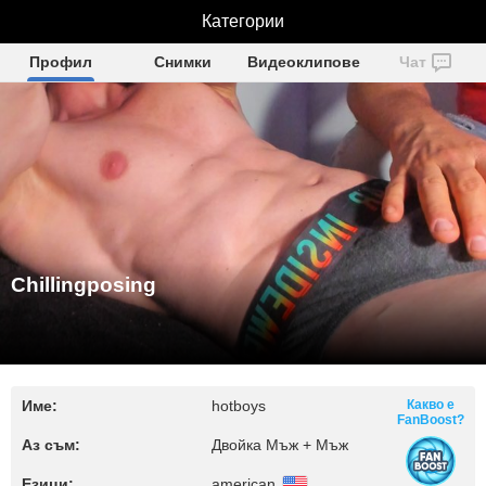
Chillingposing
Категории
Профил
Снимки
Видеоклипове
Чат
Chillingposing
Име:
hotboys
Какво е
FanBoost?
Аз съм:
Двойка Мъж + Мъж
Езици:
american