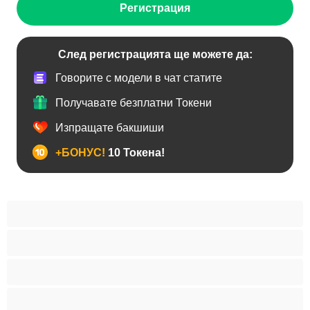
Регистрация
След регистрацията ще можете да:
Говорите с модели в чат статите
Получавате безплатни Токени
Изпращате бакшиши
+БОНУС!
10 Токена!
BDSM
Азиатки
Анален
Арабки