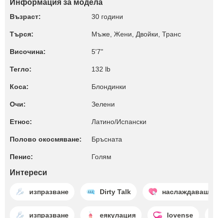
Информация за модела
Възраст:
30 години
Търся:
Мъже, Жени, Двойки, Транс
Височина:
5'7"
Тегло:
132 lb
Коса:
Блондинки
Очи:
Зелени
Етнос:
Латино/Испански
Полово окосмяване:
Бръсната
Пенис:
Голям
Интереси
изпразване
Dirty Talk
наслаждаващи 
изпразване
еякулация
lovense