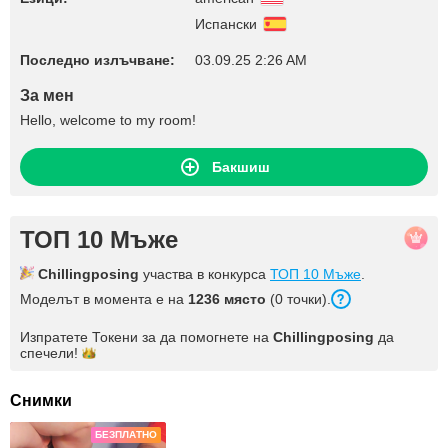
Испански
Последно излъчване:
03.09.25 2:26 AM
За мен
Hello, welcome to my room!
Бакшиш
ТОП 10 Мъже
Chillingposing
участва в конкурса
ТОП 10 Мъже
.
Моделът в момента е на
1236 място
(0 точки).
Изпратете Токени за да помогнете на
Chillingposing
да
спечели!
Снимки
БЕЗПЛАТНО