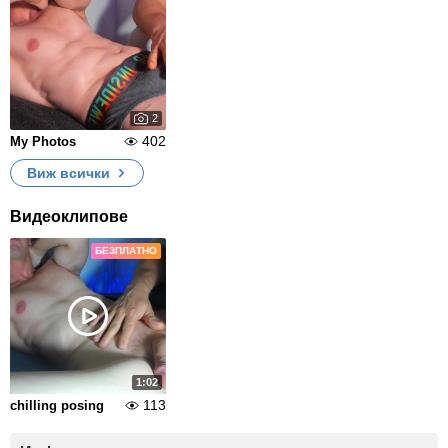
2
402
My Photos
Виж всички
Видеоклипове
БЕЗПЛАТНО
1:02
113
chilling posing